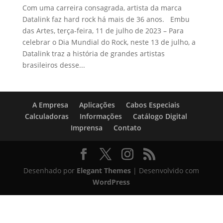
Com uma carreira consagrada, artista da marca
Datalink faz hard rock há mais de 36 anos. Embu
das Artes, terça-feira, 11 de julho de 2023 – Para
celebrar o Dia Mundial do Rock, neste 13 de julho, a
Datalink traz a história de grandes artistas
brasileiros desse...
A Empresa
Aplicações
Cabos Especiais
Calculadoras
Informações
Catálogo Digital
Imprensa
Contato
Desenhado por
Elegant Themes
| Desenvolvido com
WordPress