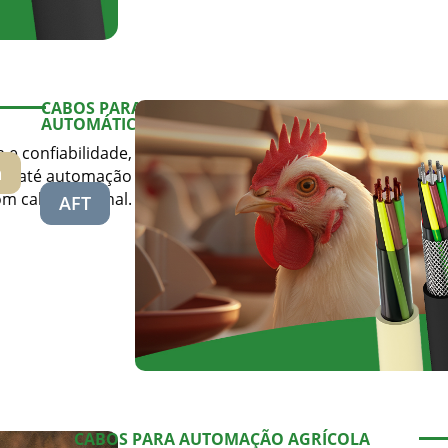
CABOS PARA COMEDOURO
AUTOMÁTICO
e confiabilidade,
a
cos até automação
m cabos de sinal.
AFT
Controle
CABOS PARA AUTOMAÇÃO AGRÍCOLA