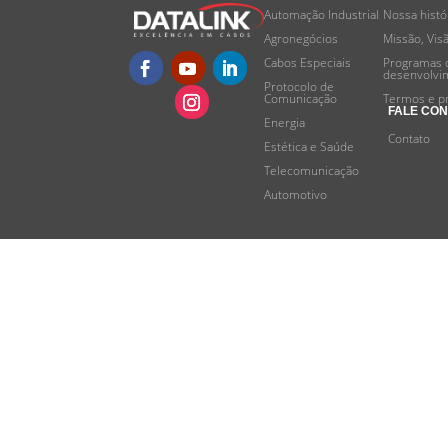
Automação Industrial
Nossa histó
Agronegócios
Missão, Vis
Cabos Especiais
Programas 
desenvolvi
Protocolo de
Comunicação
Termos e p
FALE CO
Energia
Contato
Estética e Saúde
Telecomunicação
Automotivo