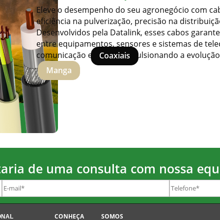
Eleve o desempenho do seu agronegócio com c
eficiência na pulverização, precisão na distribu
Desenvolvidos pela Datalink, esses cabos garant
entre equipamentos, sensores e sistemas de te
comunicação estável e impulsionando a evolução 
Coaxiais
Manga
aria de uma consulta com nossa equ
CONHEÇA
SOMOS
ONAL