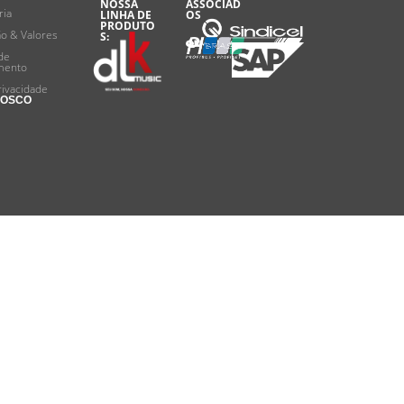
NOSSA
ASSOCIAD
ria
LINHA DE
OS
PRODUTO
ão & Valores
S:
de
mento
rivacidade
NOSCO