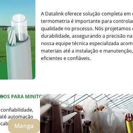
A Datalink oferece solução completa em 
termometria é importante para controlar
qualidade no processo. Nós projetamos 
durabilidade, assegurando a precisão na 
nossa equipe técnica especializada aco
materiais até a instalação e manutençã
eficientes e confiáveis.
BOS PARA MINITORAMENTO DE
CONSUMO
confiabilidade,
 até automação
cabos de sinal.
Manga