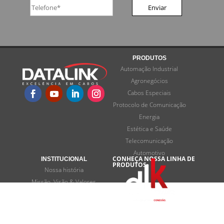
PRODUTOS
Automação Industrial
Agronegócios
Cabos Especiais
Protocolo de Comunicação
Energia
Estética e Saúde
Telecomunicação
Automotivo
CONHEÇA NOSSA LINHA DE
INSTITUCIONAL
PRODUTOS:
Nossa história
Missão, Visão & Valores
Programas de desenvolvimento
Termos e privacidade
FALE CONOSCO