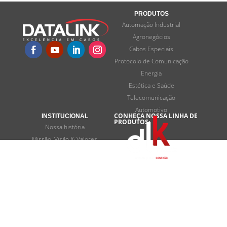
PRODUTOS
Automação Industrial
Agronegócios
Cabos Especiais
Protocolo de Comunicação
Energia
Estética e Saúde
Telecomunicação
Automotivo
CONHEÇA NOSSA LINHA DE
INSTITUCIONAL
PRODUTOS:
Nossa história
Missão, Visão & Valores
Programas de desenvolvimento
Termos e privacidade
FALE CONOSCO
Contato
SOMOS
ASSOCIADOS