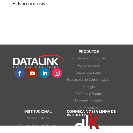
Não corrosivo.
PRODUTOS
Automação Industrial
Agronegócios
Cabos Especiais
Protocolo de Comunicação
Energia
Estética e Saúde
Telecomunicação
Automotivo
CONHEÇA NOSSA LINHA DE
INSTITUCIONAL
PRODUTOS:
Nossa história
Missão, Visão & Valores
Programas de desenvolvimento