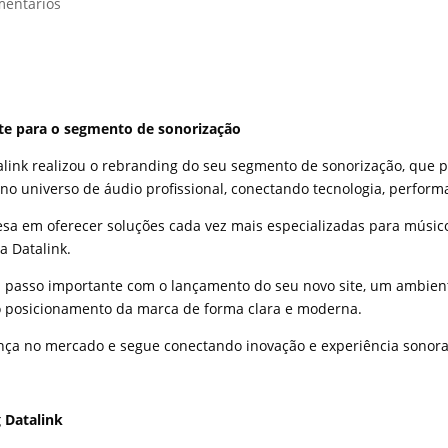
mentários
A Empresa
Aplicações
Cabos Especiais
Calculadoras
Contato
ite para o segmento de sonorização
talink realizou o rebranding do seu segmento de sonorização, que
 no universo de áudio profissional, conectando tecnologia, perform
 em oferecer soluções cada vez mais especializadas para músicos,
a Datalink.
passo importante com o lançamento do seu novo site, um ambient
o posicionamento da marca de forma clara e moderna.
nça no mercado e segue conectando inovação e experiência sonora
 Datalink