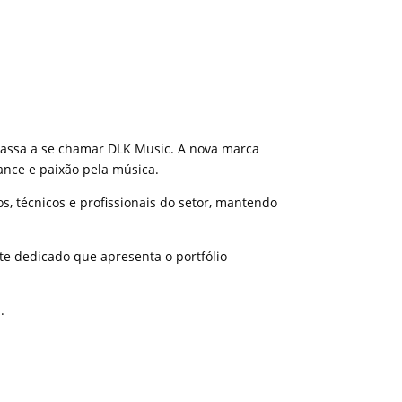
Informações
Catálogo Digital
Imprensa
 passa a se chamar DLK Music. A nova marca
ance e paixão pela música.
 técnicos e profissionais do setor, mantendo
e dedicado que apresenta o portfólio
.