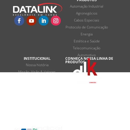
Automação Industrial
Agronegócios
Cabos Especiais
Protocolo de Comunicação
Energia
Estética e Saúde
Telecomunicação
Automotivo
CONHEÇA NOSSA LINHA DE
INSTITUCIONAL
PRODUTOS:
Nossa história
Missão, Visão & Valores
Programas de desenvolvimento
Termos e privacidade
FALE CONOSCO
Contato
SOMOS
ASSOCIADOS