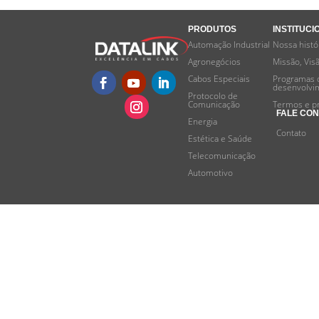
PRODUTOS
INSTITUCI
Automação Industrial
Nossa histó
Agronegócios
Missão, Vis
Cabos Especiais
Programas 
desenvolvi
Protocolo de
Comunicação
Termos e p
FALE CO
Energia
Contato
Estética e Saúde
Telecomunicação
Automotivo