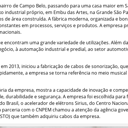
bairro de Campo Belo, passando para uma casa maior em Sa
xo industrial próprio, em Embu das Artes, na Grande São P
 de área construída. A fábrica moderna, organizada e bon
constantes em processos, serviços e produtos. A empresa 
nacionais.
ue encontram uma grande variedade de utilizações. Além d
ócio, à automação industrial e predial, ao setor automotivo
 em 2013, iniciou a fabricação de cabos de sonorização, qu
Rapidamente, a empresa se torna referência no meio musical 
ória da empresa, mostra a capacidade de inovação e comp
, durabilidade e segurança. A empresa foi escolhida para 
 do Brasil, o acelerador de elétrons Sirius, do Centro Nacio
a parceria com o CNPEM chamou a atenção da agência gover
NSTO) que também adquiriu cabos da empresa.