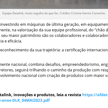
Equipe Datalink, muito orgulho do que faz. Crédito: Cristina Harms Camacho.
ue investindo em máquinas de última geração, em equipamen
ente, na valorização da sua equipe profissional, do “chão d
 o seu maior patrimônio são os colaboradores e colabora
a e eficácia.
conhecimento da sua trajetória: a certificação internacio
mente nacional, combina desafios, empreendedorismo, engenh
retores, seguirá trilhando o caminho da produção com resp
senvolvimento nacional com criação de produtos com maior 
alink, inovações e produtos, leia a revista
https://afda
0-anos-DLK_04MAI2023.pdf