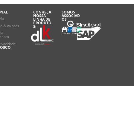
CONHEÇA
SOMOS
ONAL
NOSSA
ASSOCIAD
ria
LINHA DE
OS
PRODUTO
ão & Valores
S:
de
mento
rivacidade
NOSCO