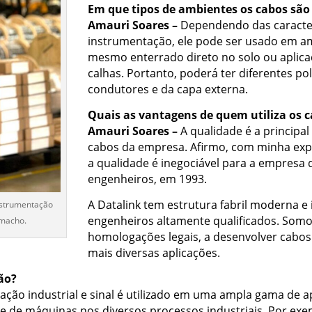
Em que tipos de ambientes os cabos são 
Amauri Soares –
Dependendo das caracterí
instrumentação, ele pode ser usado em am
mesmo enterrado direto no solo ou aplicad
calhas. Portanto, poderá ter diferentes p
condutores e da capa externa.
Quais as vantagens de quem utiliza os 
Amauri Soares –
A qualidade é a principal
cabos da empresa. Afirmo, com minha expe
a qualidade é inegociável para a empresa qu
engenheiros, em 1993.
A Datalink tem estrutura fabril moderna e
nstrumentação
engenheiros altamente qualificados. Somo
amacho.
homologações legais, a desenvolver cabos
mais diversas aplicações.
ão?
ção industrial e sinal é utilizado em uma ampla gama de ap
e de máquinas nos diversos processos industriais. Por exe