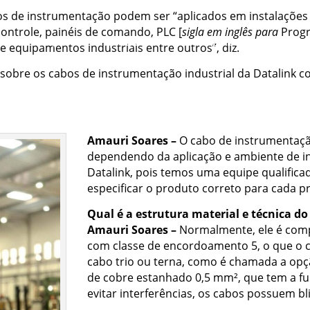
s de instrumentação podem ser “aplicados em instalações d
ntrole, painéis de comando, PLC [
sigla em inglês para
Progr
A Empresa
Aplicações
Cabos Especiais
Calculadoras
e equipamentos industriais entre outros”, diz.
Contato
obre os cabos de instrumentação industrial da Datalink c
Amauri Soares –
O cabo de instrumentaçã
dependendo da aplicação e ambiente de in
Datalink, pois temos uma equipe qualificad
especificar o produto correto para cada pr
Qual é a estrutura material e técnica do
Amauri Soares –
Normalmente, ele é compo
com classe de encordoamento 5, o que o ca
cabo trio ou terna, como é chamada a op
de cobre estanhado 0,5 mm², que tem a fu
evitar interferências, os cabos possuem b