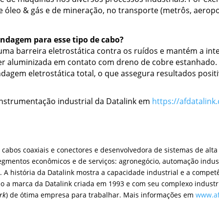
 óleo & gás e de mineração, no transporte (metrôs, aeroport
indagem para esse tipo de cabo?
a barreira eletrostática contra os ruídos e mantém a inte
ter aluminizada em contato com dreno de cobre estanhado.
dagem eletrostática total, o que assegura resultados positi
instrumentação industrial da Datalink em
https://afdatalin
e cabos coaxiais e conectores e desenvolvedora de sistemas de alt
egmentos econômicos e de serviços: agronegócio, automação industri
. A história da Datalink mostra a capacidade industrial e a compet
ão a marca da Datalink criada em 1993 e com seu complexo industri
rk
) de ótima empresa para trabalhar. Mais informações em
www.af