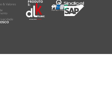
PRODUTO
ão & Valores
S:
de
mento
rivacidade
NOSCO