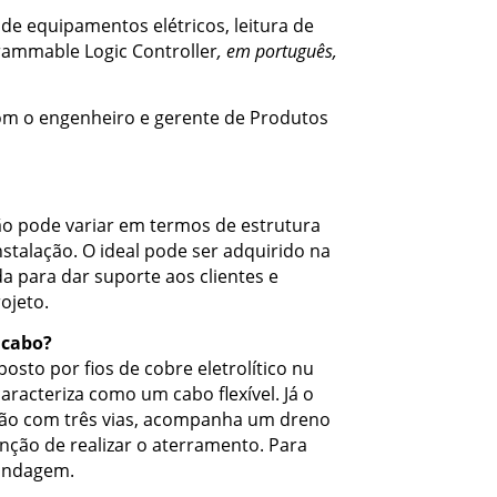
e equipamentos elétricos, leitura de
ammable Logic Controller
, em português,
Informações
Catálogo Digital
Imprensa
om o engenheiro e gerente de Produtos
o pode variar em termos de estrutura
stalação. O ideal pode ser adquirido na
a para dar suporte aos clientes e
ojeto.
 cabo?
sto por fios de cobre eletrolítico nu
racteriza como um cabo flexível. Já o
ção com três vias, acompanha um dreno
nção de realizar o aterramento. Para
lindagem.