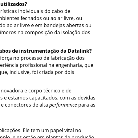
utilizados?
sticas individuais do cabo de
bientes fechados ou ao ar livre, ou
o ao ar livre e em bandejas abertas ou
olímeros na composição da isolação dos
cabos de instrumentação da Datalink?
 força no processo de fabricação dos
riência profissional na engenharia, que
e, inclusive, foi criada por dois
 inovadora e corpo técnico e de
s e estamos capacitados, com as devidas
 e conectores de alta
performance
para as
licações. Ele tem um papel vital no
mplo, eles estão em plantas de produção