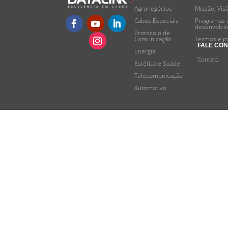
Agronegócios
Missão, Vis
Cabos Especiais
Programas 
desenvolvi
Protocolo de
Comunicação
Termos e p
FALE CO
Energia
Contato
Estética e Saúde
Telecomunicação
Automotivo