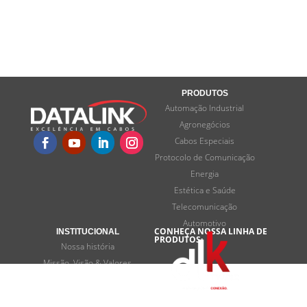
PRODUTOS
Automação Industrial
Agronegócios
Cabos Especiais
Protocolo de Comunicação
Energia
Estética e Saúde
Telecomunicação
Automotivo
CONHEÇA NOSSA LINHA DE
INSTITUCIONAL
PRODUTOS:
Nossa história
Missão, Visão & Valores
Programas de desenvolvimento
Termos e privacidade
FALE CONOSCO