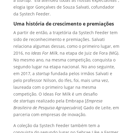
a
startup
. “Ela atendeu todas as nossas expectativas”,
elogia Igor Gonçalves de Souza Salvati, cofundador
da Systech Feeder.
Uma história de crescimento e premiações
A partir de então, a trajetória da Systech Feeder tem
sido de reconhecimento e premiações. Salvati
relaciona algumas dessas, como o primeiro lugar, em
2016, no
Ideas For Milk
, na etapa de Juiz de Fora (MG).
No mesmo ano, na mesma competição, conquista o
segundo lugar na etapa nacional. No ano seguinte,
em 2017, a
startup
fundada pelos irmãos Salvati e
pelo professor Nilson, do Ifes, foi, mais uma vez,
laureada com o primeiro lugar na mesma
competição. O Ideas For Milk é um desafio
de
startups
realizado pela Embrapa [
Empresa
Brasileira de Pesquisa Agropecuária
] Gado de Leite, em
parceria com empresas de inovação.
A coleção da Systech Feeder também tem a
conquista do segundo lugar no Sebrae Like a Farmer