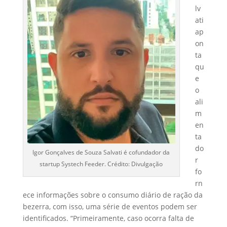
lv
ati
ap
on
ta
qu
e
o
ali
m
en
ta
do
Igor Gonçalves de Souza Salvati é cofundador da
r
startup Systech Feeder. Crédito: Divulgação
fo
rn
ece informações sobre o consumo diário de ração da
bezerra, com isso, uma série de eventos podem ser
identificados. “Primeiramente, caso ocorra falta de