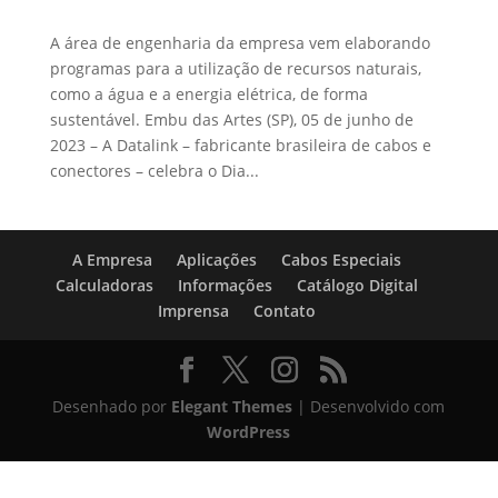
A área de engenharia da empresa vem elaborando
programas para a utilização de recursos naturais,
como a água e a energia elétrica, de forma
sustentável. Embu das Artes (SP), 05 de junho de
2023 – A Datalink – fabricante brasileira de cabos e
conectores – celebra o Dia...
A Empresa
Aplicações
Cabos Especiais
Calculadoras
Informações
Catálogo Digital
Imprensa
Contato
Desenhado por
Elegant Themes
| Desenvolvido com
WordPress