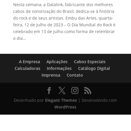
Nesta semana, a Datalink, fabricante dos melhores
cabos de sonorização do Brasil, dedica-se à história
do rock e de seus artistas. Embu das Artes, quarta-
feira, 12 de julho de 2023 – O Dia Mundial do Rock é
celebrado em 13 de julho como forma de relembrar
o dia...
A Empresa
Aplicações
Cabos Especiais
Calculadoras
Informações
Catálogo Digital
Imprensa
Contato
Desenhado por
Elegant Themes
| Desenvolvido com
WordPress