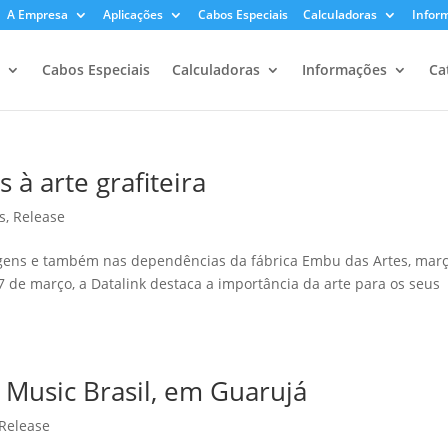
A Empresa
Aplicações
Cabos Especiais
Calculadoras
Infor
Cabos Especiais
Calculadoras
Informações
Ca
 à arte grafiteira
s
,
Release
gens e também nas dependências da fábrica Embu das Artes, mar
27 de março, a Datalink destaca a importância da arte para os seus
a Music Brasil, em Guarujá
Release