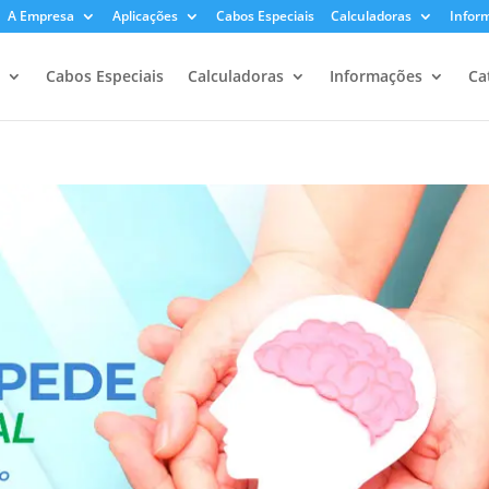
A Empresa
Aplicações
Cabos Especiais
Calculadoras
Infor
Cabos Especiais
Calculadoras
Informações
Ca