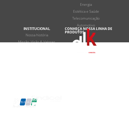
Energia
Estética e Saúde
Telecomunicação
Automotivo
CONHEÇA NOSSA LINHA DE
INSTITUCIONAL
PRODUTOS:
Nossa história
Missão, Visão & Valores
Programas de desenvolvimento
Termos e privacidade
FALE CONOSCO
Contato
SOMOS
ASSOCIADOS