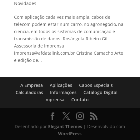
Novidades
Com aplicação cada vez mais ampla, cabos de
telecom podem estar num carro, no agronegócio, na
ciência, em todos os sistemas de comunicação e
transmissão de dados. Rosângela Ribeiro Gil
Assessoria de Imprensa
imprensa@afdatalink.com.br Cristina Camacho Arte
e edição de...
A Empresa
Aplicações
Cabos Especiais
Calculadoras
Informações
Catálogo Digital
Imprensa
Contato
Desenhado por
Elegant Themes
| Desenvolvido com
WordPress