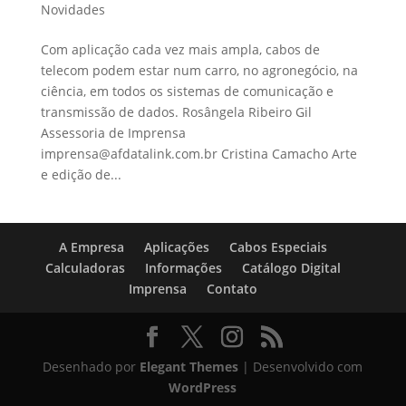
Novidades
Com aplicação cada vez mais ampla, cabos de
telecom podem estar num carro, no agronegócio, na
ciência, em todos os sistemas de comunicação e
transmissão de dados. Rosângela Ribeiro Gil
Assessoria de Imprensa
imprensa@afdatalink.com.br Cristina Camacho Arte
e edição de...
A Empresa
Aplicações
Cabos Especiais
Calculadoras
Informações
Catálogo Digital
Imprensa
Contato
Desenhado por
Elegant Themes
| Desenvolvido com
WordPress